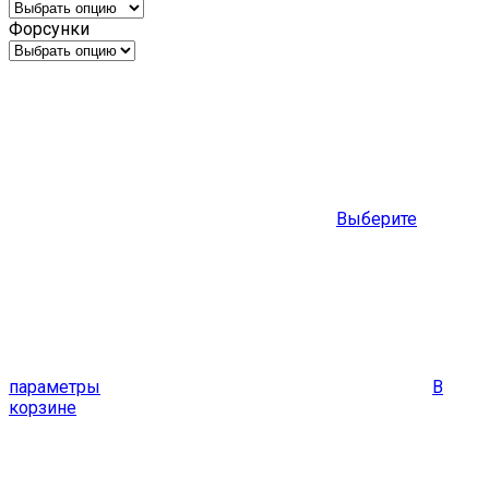
Форсунки
Выберите
параметры
В
корзине