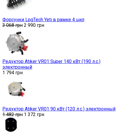
Форсунки LpgTech Yeti в рамке 4 цил
3 068
грн
2 990
грн
Редуктор Atiker VR01 Super 140 кВт (190 л.с.)
электронный
1 794
грн
Редуктор Atiker VR01 90 кВт (120 л.с.) электронный
1 482
грн
1 372
грн