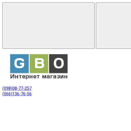
(098)08-77-257
(066)136-76-56