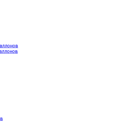
баллонов
аллонов
ов