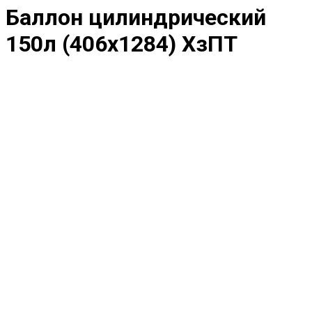
Баллон цилиндрический
150л (406х1284) ХзПТ