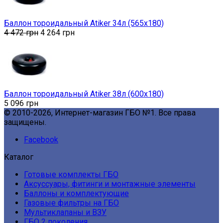
Баллон тороидальный Atiker 34л (565х180)
4 472
грн
4 264
грн
Баллон тороидальный Atiker 38л (600х180)
5 096
грн
© 2010-2026, Интернет-магазин ГБО №1. Все права
защищены.
Facebook
Каталог
Готовые комплекты ГБО
Аксуссуары, фитинги и монтажные элементы
Баллоны и комплектующие
Газовые фильтры на ГБО
Мультиклапаны и ВЗУ
ГБО 2 поколения