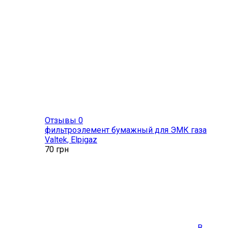
Отзывы 0
фильтроэлемент бумажный для ЭМК газа
Valtek, Elpigaz
70
грн
В