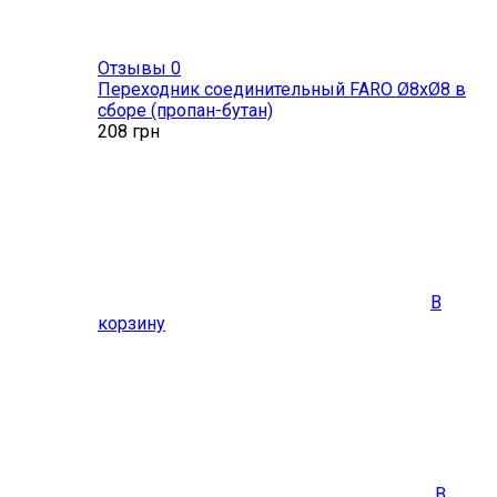
Отзывы 0
Переходник соединительный FARO Ø8хØ8 в
сборе (пропан-бутан)
208
грн
В
корзину
В