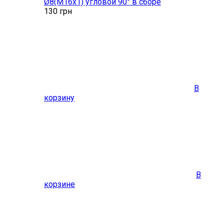
Ø8(M16x1) угловой 90° в сборе
130
грн
В
корзину
В
корзине