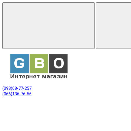
(098)08-77-257
(066)136-76-56