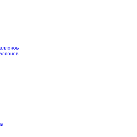
баллонов
аллонов
ов