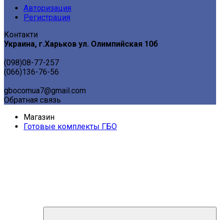
Авторизация
Регистрация
Контакти
Украина, г.Харьков ул. Олимпийская 10б
(098)08-77-257
(066)136-76-56
gbocomua7@gmail.com
Обратная связь
Магазин
Готовые комплекты ГБО