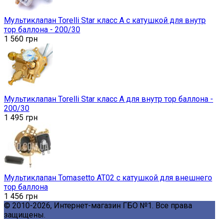
Мультиклапан Torelli Star класс А с катушкой для внутр
тор баллона - 200/30
1 560
грн
Мультиклапан Torelli Star класс А для внутр тор баллона -
200/30
1 495
грн
Мультиклапан Tomasetto AT02 с катушкой для внешнего
тор баллона
1 456
грн
© 2010-2026, Интернет-магазин ГБО №1. Все права
защищены.