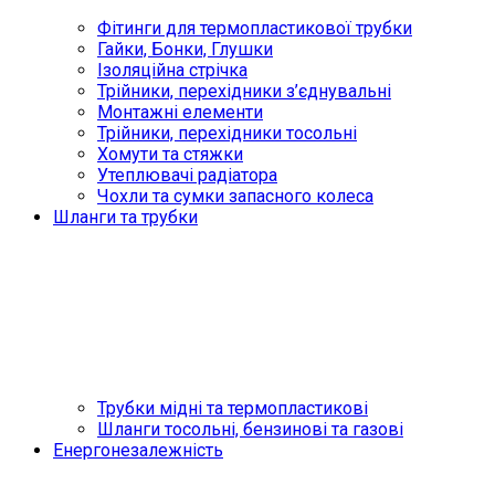
Фітинги для термопластикової трубки
Гайки, Бонки, Глушки
Ізоляційна стрічка
Трійники, перехідники з’єднувальні
Монтажні елементи
Трійники, перехідники тосольні
Хомути та стяжки
Утеплювачі радіатора
Чохли та сумки запасного колеса
Шланги та трубки
Трубки мідні та термопластикові
Шланги тосольні, бензинові та газові
Енергонезалежність