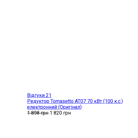
Відгуки 21
Редуктор Tomasetto AT07 70 кВт (100 к.с.)
електронний (Оригінал)
1 898
грн
1 820
грн