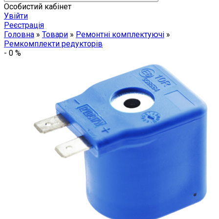
Особистий кабінет
Увійти
Реєстрація
Головна
»
Товари
»
Ремонтні комплектуючі
»
Ремкомплекти редукторів
-
0
%