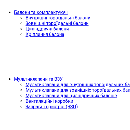
Балони та комплектуючі
Внутрішні тороїдальні балони
Зовнішні тороїдальні балони
Циліндричні балони
Кріплення балона
Мультиклапани та ВЗУ
Мультиклапани для внутрішніх тороїдальних ба
Мультиклапани для зовнішніх тороїдальних ба
Мультиклапани для циліндричних балонів
Вентиляційні коробки
Заправні пристрої (ВЗП)