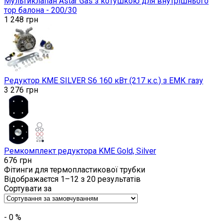
Мультиклапан Astar Gas з котушкою для внутрішнього
тор балона - 200/30
1 248
грн
Редуктор KME SILVER S6 160 кВт (217 к.с.) з ЕМК газу
3 276
грн
Ремкомплект редуктора KME Gold, Silver
676
грн
Фітинги для термопластикової трубки
Відображаєтся 1–12 з 20 результатів
Сортувати за
-
0
%