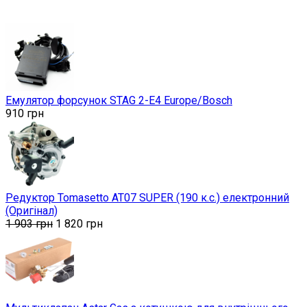
Емулятор форсунок STAG 2-E4 Europe/Bosch
910
грн
Редуктор Tomasetto AT07 SUPER (190 к.с.) електронний
(Оригінал)
1 903
грн
1 820
грн