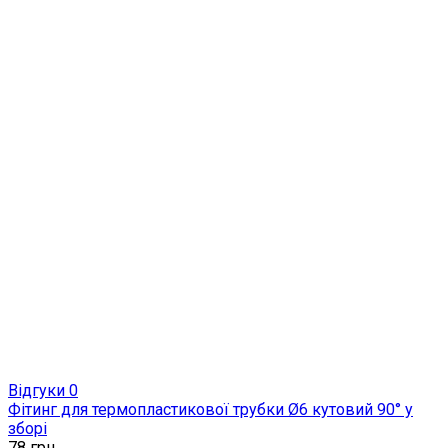
Відгуки 0
Фітинг для термопластикової трубки Ø6 кутовий 90° у
зборі
78
грн