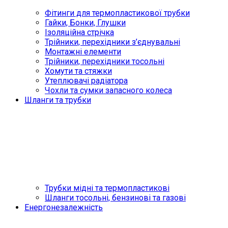
Фітинги для термопластикової трубки
Гайки, Бонки, Глушки
Ізоляційна стрічка
Трійники, перехідники з’єднувальні
Монтажні елементи
Трійники, перехідники тосольні
Хомути та стяжки
Утеплювачі радіатора
Чохли та сумки запасного колеса
Шланги та трубки
Трубки мідні та термопластикові
Шланги тосольні, бензинові та газові
Енергонезалежність