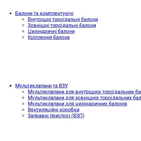
Балони та комплектуючі
Внутрішні тороїдальні балони
Зовнішні тороїдальні балони
Циліндричні балони
Кріплення балона
Мультиклапани та ВЗУ
Мультиклапани для внутрішніх тороїдальних ба
Мультиклапани для зовнішніх тороїдальних ба
Мультиклапани для циліндричних балонів
Вентиляційні коробки
Заправні пристрої (ВЗП)