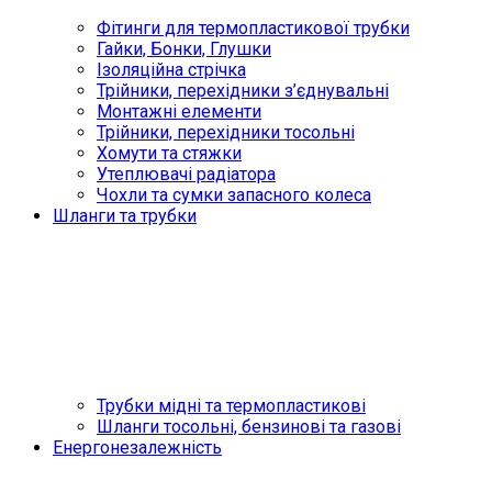
Фітинги для термопластикової трубки
Гайки, Бонки, Глушки
Ізоляційна стрічка
Трійники, перехідники з’єднувальні
Монтажні елементи
Трійники, перехідники тосольні
Хомути та стяжки
Утеплювачі радіатора
Чохли та сумки запасного колеса
Шланги та трубки
Трубки мідні та термопластикові
Шланги тосольні, бензинові та газові
Енергонезалежність