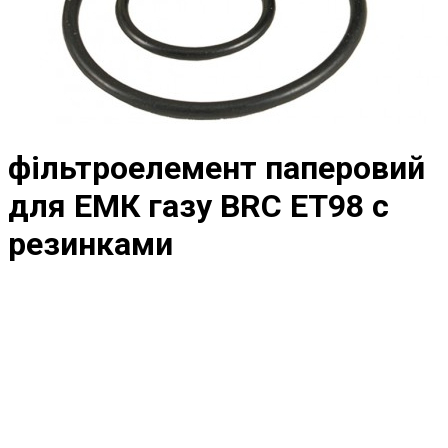
фільтроелемент паперовий
для ЕМК газу BRC ET98 c
резинками