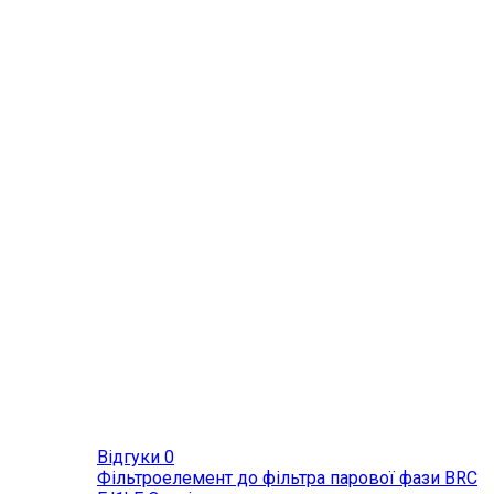
Відгуки 0
Фільтроелемент до фільтра парової фази BRC