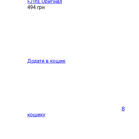
FJ1hE Оригінал
494
грн
Додати в кошик
В
кошику