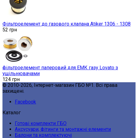
Фільтроелемент до газового клапана Atiker 1306 - 1308
52
грн
фільтроелемент паперовий для ЕМК газу Lovato з
ущільнювачами
124
грн
© 2010-2026, Інтернет-магазин ГБО №1. Всі права
захищені.
Facebook
Каталог
Готові комплекти ГБО
Аксусуари, фітинги та монтажні елементи
Балони та комплектуючі