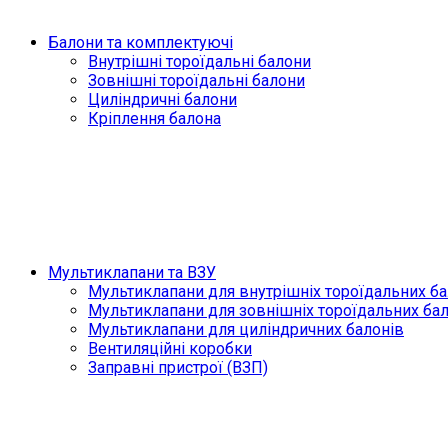
Балони та комплектуючі
Внутрішні тороїдальні балони
Зовнішні тороїдальні балони
Циліндричні балони
Кріплення балона
Мультиклапани та ВЗУ
Мультиклапани для внутрішніх тороїдальних ба
Мультиклапани для зовнішніх тороїдальних ба
Мультиклапани для циліндричних балонів
Вентиляційні коробки
Заправні пристрої (ВЗП)