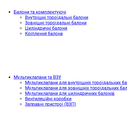
Балони та комплектуючі
Внутрішні тороїдальні балони
Зовнішні тороїдальні балони
Циліндричні балони
Кріплення балона
Мультиклапани та ВЗУ
Мультиклапани для внутрішніх тороїдальних ба
Мультиклапани для зовнішніх тороїдальних ба
Мультиклапани для циліндричних балонів
Вентиляційні коробки
Заправні пристрої (ВЗП)