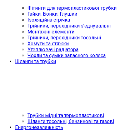
Фітинги для термопластикової трубки
Гайки, Бонки, Глушки
Ізоляційна стрічка
Трійники, перехідники з’єднувальні
Монтажні елементи
Трійники, перехідники тосольні
Хомути та стяжки
Утеплювачі радіатора
Чохли та сумки запасного колеса
Шланги та трубки
Трубки мідні та термопластикові
Шланги тосольні, бензинові та газові
Енергонезалежність