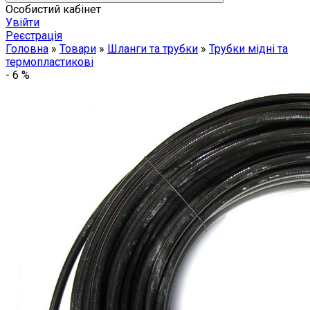
Особистий кабінет
Увійти
Реєстрація
Головна
»
Товари
»
Шланги та трубки
»
Трубки мідні та
термопластикові
-
6
%