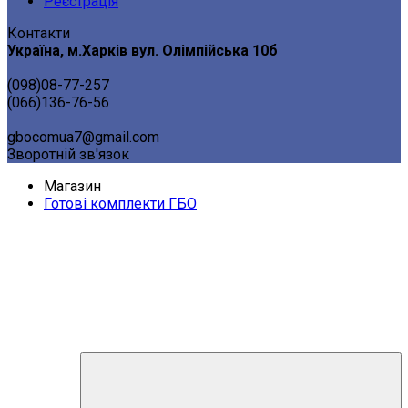
Реєстрація
Контакти
Україна, м.Харків вул. Олімпійська 10б
(098)08-77-257
(066)136-76-56
gbocomua7@gmail.com
Зворотній зв'язок
Магазин
Готові комплекти ГБО