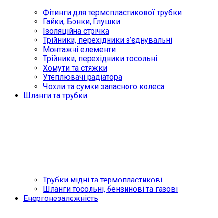
Фітинги для термопластикової трубки
Гайки, Бонки, Глушки
Ізоляційна стрічка
Трійники, перехідники з’єднувальні
Монтажні елементи
Трійники, перехідники тосольні
Хомути та стяжки
Утеплювачі радіатора
Чохли та сумки запасного колеса
Шланги та трубки
Трубки мідні та термопластикові
Шланги тосольні, бензинові та газові
Енергонезалежність