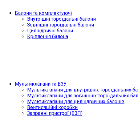
Балони та комплектуючі
Внутрішні тороїдальні балони
Зовнішні тороїдальні балони
Циліндричні балони
Кріплення балона
Мультиклапани та ВЗУ
Мультиклапани для внутрішніх тороїдальних ба
Мультиклапани для зовнішніх тороїдальних ба
Мультиклапани для циліндричних балонів
Вентиляційні коробки
Заправні пристрої (ВЗП)