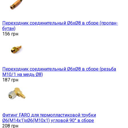
Переходник соединительный Ø6хØ8 в сборе (пропан-
бутан)
156
грн
Переходник соединительный Ø6хØ8 в сборе (резьба
М10/1 на медь Ø8)
187
грн
Фитинг FARO для термопластиковой трубки
Ø6(M14x1)хØ6(М10х1) угловой 90° в сборе
208
грн