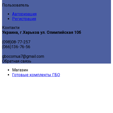
Пользователь
Авторизация
Регистрация
Контакти
Украина, г.Харьков ул. Олимпийская 10б
(098)08-77-257
(066)136-76-56
gbocomua7@gmail.com
Обратная связь
Магазин
Готовые комплекты ГБО