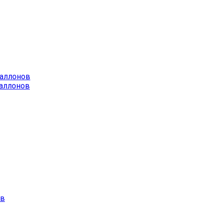
баллонов
аллонов
ов