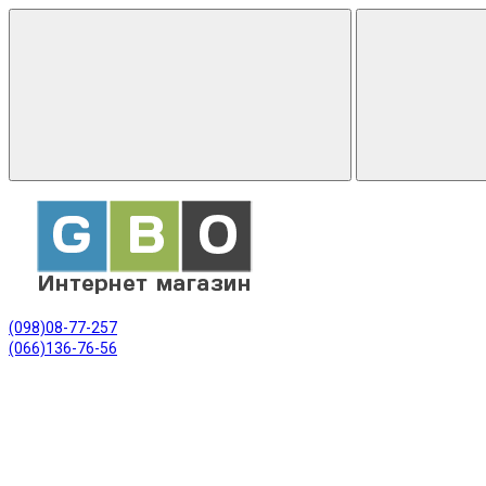
(098)08-77-257
(066)136-76-56