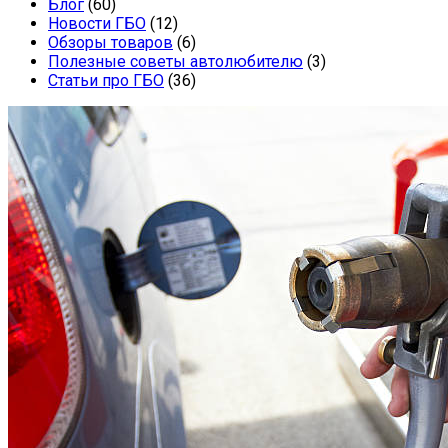
Блог
(60)
Новости ГБО
(12)
Обзоры товаров
(6)
Полезные советы автолюбителю
(3)
Статьи про ГБО
(36)