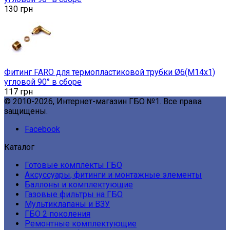
130
грн
Фитинг FARO для термопластиковой трубки Ø6(M14x1)
угловой 90° в сборе
117
грн
© 2010-2026, Интернет-магазин ГБО №1. Все права
защищены.
Facebook
Каталог
Готовые комплекты ГБО
Аксуссуары, фитинги и монтажные элементы
Баллоны и комплектующие
Газовые фильтры на ГБО
Мультиклапаны и ВЗУ
ГБО 2 поколения
Ремонтные комплектующие