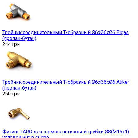
Тройник соединительный Т-образный Ø6xØ6xØ6 Bigas
(пропан-бутан)
244
грн
Тройник соединительный Т-образный Ø6xØ6xØ6 Atiker
(пропан-бутан)
260
грн
Фитинг FARO для термопластиковой трубки Ø8(M16x1)
угловой 90° в сборе