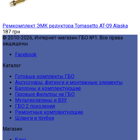
Ремкомплект ЭМК редуктора Tomasetto AT-09 Alaska
187
грн
© 2010-2026, Интернет-магазин ГБО №1. Все права
защищены.
Facebook
Каталог
Готовые комплекты ГБО
Аксуссуары, фитинги и монтажные элементы
Баллоны и комплектующие
Газовые фильтры на ГБО
Мультиклапаны и ВЗУ
ГБО 2 поколения
Ремонтные комплектующие
Шланги и трубки
Магазин
Блог