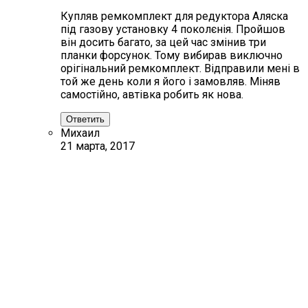
Купляв ремкомплект для редуктора Аляска
під газову установку 4 поколєнія. Пройшов
він досить багато, за цей час змінив три
планки форсунок. Тому вибирав виключно
орігінальний ремкомплект. Відправили мені в
той же день коли я його і замовляв. Міняв
самостійно, автівка робить як нова.
Ответить
Михаил
21 марта, 2017